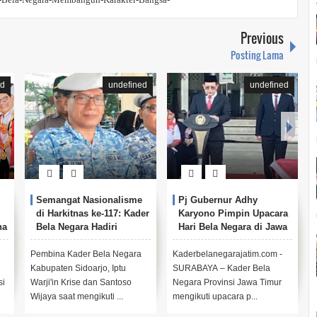
Previous
Posting Lama
ed
undefined
undefined
Semangat Nasionalisme
Pj Gubernur Adhy
di Harkitnas ke-117: Kader
Karyono Pimpin Upacara
na
Bela Negara Hadiri
Hari Bela Negara di Jawa
Upacara di Sidoarjo
Timur
Pembina Kader Bela Negara
Kaderbelanegarajatim.com -
Kabupaten Sidoarjo, Iptu
SURABAYA – Kader Bela
si
Warji'in Krise dan Santoso
Negara Provinsi Jawa Timur
Wijaya saat mengikuti ...
mengikuti upacara p...