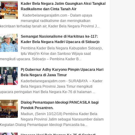
Kader Bela Negara Jatim Gaungkan Aksi Tangkal
Radikalisme dan Cinta Tanah Air
Kaderbelanegarajatim.com - Dalam upaya
menangkal radikalisme dan meningkatkan
kecintaan terhadap tanah air, Kader Bela Negara Provinsi J...
undefined
undefined
Semangat Nasionalisme di Harkitnas ke-117:
Kader Bela Negara Hadiri Upacara di Sidoarjo
Pembina Kader Bela Negara Kabupaten Sidoarjo,
Iptu Warji'in Krise dan Santoso Wijaya saat
mengikuti upacara. Sidoarjo – Pembina Kader B...
Pj Gubernur Adhy Karyono Pimpin Upacara Hari
Bela Negara di Jawa Timur
Kaderbelanegarajatim.com - SURABAYA – Kader
Upacara Hari Bela Negara
Presiden RI pada Upacara
Kader 
Bela Negara Provinsi Jawa Timur mengikuti
Ke-75 di Grahadi,
Hari Bela Negara:
Dialog
upacara peringatan Hari Bela Negara Ke-76 di halaman ...
Gubernur Khofifah
Teguhkan Niat, Bela
Serukan Persatuan
Negara adalah Upaya
Dialog Pemantapan Ideologi PANCASILA bagi
KADER B
Pondok Pesantren.
Bersama yang Dilakukan
Gubernur Jatim Khofifah Indar
Ikrar Kader Bela
- Badan 
oleh Seluruh Komponen
Madiun, (Senin 10/12/18) Pembina Kader Bela
Parawansa saat memimpin
Negara SURABAYA -
Politik P
Bangsa
Negara Provinsi Jatim sebagai Narasumber dalam
Upacara Hari Bela Negara ke-
Peringatan ke 74 hari Bela
mengadak
Kegiatan Dialog Pemantapan Ideologi Pancasila ba...
75 Kader Bela Nega...
Negara Provinsi Jawa Timur
ditand...