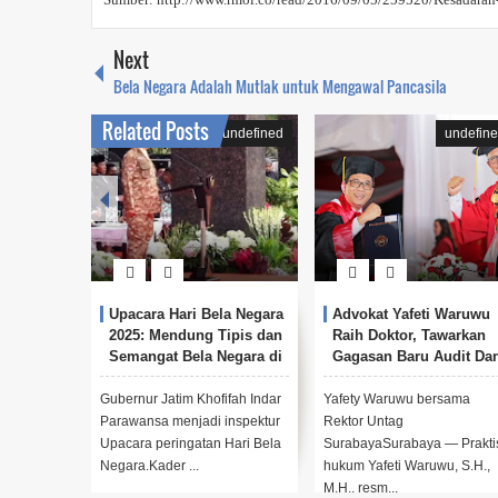
Next
Bela Negara Adalah Mutlak untuk Mengawal Pancasila
Related Posts
undefined
undefin
Upacara Hari Bela Negara
Advokat Yafeti Waruwu
2025: Mendung Tipis dan
Raih Doktor, Tawarkan
Semangat Bela Negara di
Gagasan Baru Audit Da
Jantung Jawa Timur
Partai Politik
Gubernur Jatim Khofifah Indar
Yafety Waruwu bersama
Parawansa menjadi inspektur
Rektor Untag
Upacara peringatan Hari Bela
SurabayaSurabaya — Prakti
Negara.Kader ...
hukum Yafeti Waruwu, S.H.,
M.H., resm...