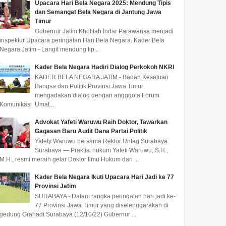
Upacara Hari Bela Negara 2025: Mendung Tipis
dan Semangat Bela Negara di Jantung Jawa
Timur
Gubernur Jatim Khofifah Indar Parawansa menjadi
inspektur Upacara peringatan Hari Bela Negara. Kader Bela
Negara Jatim - Langit mendung tip...
Kader Bela Negara Hadiri Dialog Perkokoh NKRI
KADER BELA NEGARA JATIM - Badan Kesatuan
Bangsa dan Politik Provinsi Jawa Timur
mengadakan dialog dengan angggota Forum
Komunikasi Umat...
Advokat Yafeti Waruwu Raih Doktor, Tawarkan
Gagasan Baru Audit Dana Partai Politik
Yafety Waruwu bersama Rektor Untag Surabaya
Surabaya — Praktisi hukum Yafeti Waruwu, S.H.,
M.H., resmi meraih gelar Doktor Ilmu Hukum dari ...
Kader Bela Negara Ikuti Upacara Hari Jadi ke 77
Provinsi Jatim
SURABAYA - Dalam rangka peringatan hari jadi ke-
77 Provinsi Jawa Timur yang diselenggarakan di
gedung Grahadi Surabaya (12/10/22) Gubernur ...