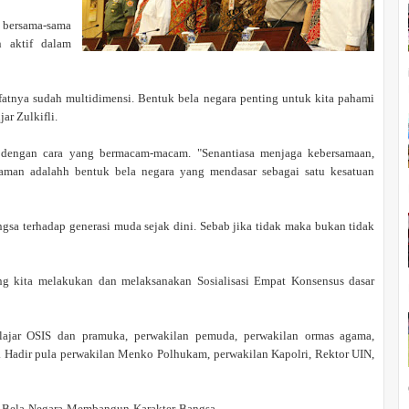
k bersama-sama
n aktif dalam
fatnya sudah multidimensi. Bentuk bela negara penting untuk kita pahami
ar Zulkifli.
dengan cara yang bermacam-macam. "Senantiasa menjaga kebersamaan,
agaman adalahh bentuk bela negara yang mendasar sebagai satu kesatuan
sa terhadap generasi muda sejak dini. Sebab jika tidak maka bukan tidak
ing kita melakukan dan melaksanakan Sosialisasi Empat Konsensus dasar
pelajar OSIS dan pramuka, perwakilan pemuda, perwakilan ormas agama,
 Hadir pula perwakilan Menko Polhukam, perwakilan Kapolri, Rektor UIN,
n-Bela-Negara-Membangun-Karakter-Bangsa-