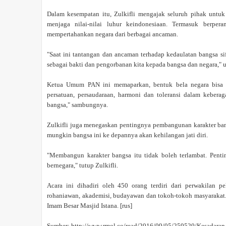
Dalam kesempatan itu, Zulkifli mengajak seluruh pihak untu
menjaga nilai-nilai luhur keindonesiaan. Termasuk berpera
mempertahankan negara dari berbagai ancaman.
"Saat ini tantangan dan ancaman terhadap kedaulatan bangsa si
sebagai bakti dan pengorbanan kita kepada bangsa dan negara," uj
Ketua Umum PAN ini memaparkan, bentuk bela negara bisa 
persatuan, persaudaraan, harmoni dan toleransi dalam keber
bangsa," sambungnya.
Zulkifli juga menegaskan pentingnya pembangunan karakter bang
mungkin bangsa ini ke depannya akan kehilangan jati diri.
"Membangun karakter bangsa itu tidak boleh terlambat. Pent
bernegara," tutup Zulkifli.
Acara ini dihadiri oleh 450 orang terdiri dari perwakilan 
rohaniawan, akademisi, budayawan dan tokoh-tokoh masyarakat.
Imam Besar Masjid Istana. [rus]
Sumber: http://www.rmol.co/read/2016/09/05/259520/Kesadara