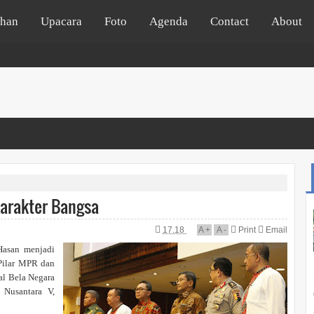
ehan
Upacara
Foto
Agenda
Contact
About
arakter Bangsa
17.18
A
+
A
-
Print
Email
Hasan menjadi
 Pilar MPR dan
al Bela Negara
 Nusantara V,