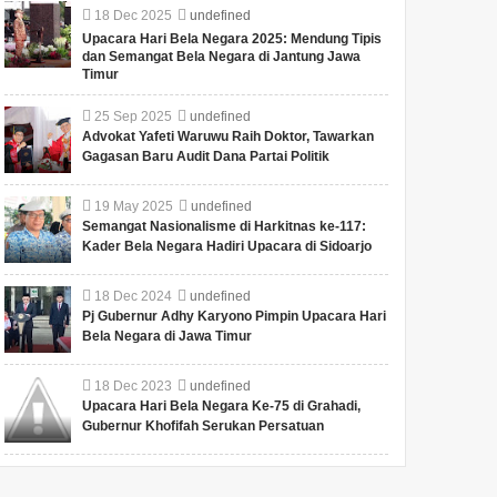
18
Dec
2025
undefined
Upacara Hari Bela Negara 2025: Mendung Tipis
dan Semangat Bela Negara di Jantung Jawa
Timur
25
Sep
2025
undefined
Advokat Yafeti Waruwu Raih Doktor, Tawarkan
Gagasan Baru Audit Dana Partai Politik
19
May
2025
undefined
Semangat Nasionalisme di Harkitnas ke-117:
Kader Bela Negara Hadiri Upacara di Sidoarjo
18
Dec
2024
undefined
Pj Gubernur Adhy Karyono Pimpin Upacara Hari
Bela Negara di Jawa Timur
18
Dec
2023
undefined
Upacara Hari Bela Negara Ke-75 di Grahadi,
Gubernur Khofifah Serukan Persatuan