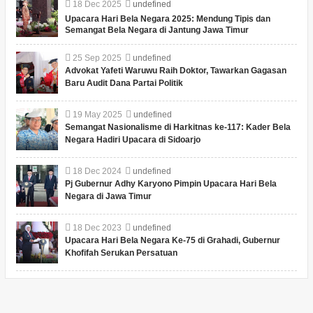
18
Dec
2025
undefined
Upacara Hari Bela Negara 2025: Mendung Tipis dan
Semangat Bela Negara di Jantung Jawa Timur
25
Sep
2025
undefined
Advokat Yafeti Waruwu Raih Doktor, Tawarkan Gagasan
Baru Audit Dana Partai Politik
19
May
2025
undefined
Semangat Nasionalisme di Harkitnas ke-117: Kader Bela
Negara Hadiri Upacara di Sidoarjo
18
Dec
2024
undefined
Pj Gubernur Adhy Karyono Pimpin Upacara Hari Bela
Negara di Jawa Timur
18
Dec
2023
undefined
Upacara Hari Bela Negara Ke-75 di Grahadi, Gubernur
Khofifah Serukan Persatuan