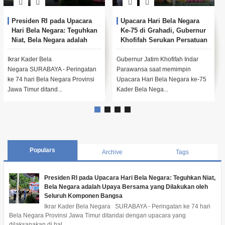
Presiden RI pada Upacara
Upacara Hari Bela Negara
Hari Bela Negara: Teguhkan
Ke-75 di Grahadi, Gubernur
Niat, Bela Negara adalah
Khofifah Serukan Persatuan
Upaya Bersama yang
Dilakukan oleh Seluruh
Ikrar Kader Bela
Gubernur Jatim Khofifah Indar
Komponen Bangsa
Negara SURABAYA - Peringatan
Parawansa saat memimpin
ke 74 hari Bela Negara Provinsi
Upacara Hari Bela Negara ke-75
Jawa Timur ditand...
Kader Bela Nega...
Populars
Archive
Tags
Presiden RI pada Upacara Hari Bela Negara: Teguhkan Niat,
Bela Negara adalah Upaya Bersama yang Dilakukan oleh
Seluruh Komponen Bangsa
Ikrar Kader Bela Negara SURABAYA - Peringatan ke 74 hari
Bela Negara Provinsi Jawa Timur ditandai dengan upacara yang
dilaksanakan di hal...