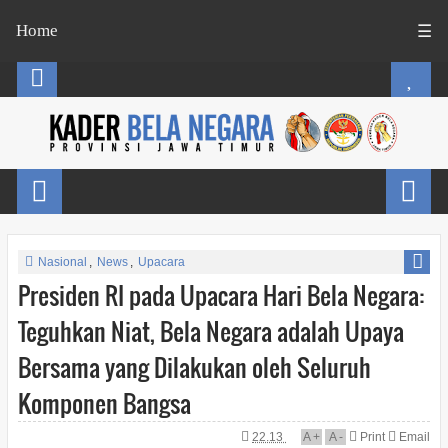
Home
☰
Nasional
,
News
,
Upacara
Presiden RI pada Upacara Hari Bela Negara:
Teguhkan Niat, Bela Negara adalah Upaya
Bersama yang Dilakukan oleh Seluruh
Komponen Bangsa
22.13
A
+
A
-
Print
Email