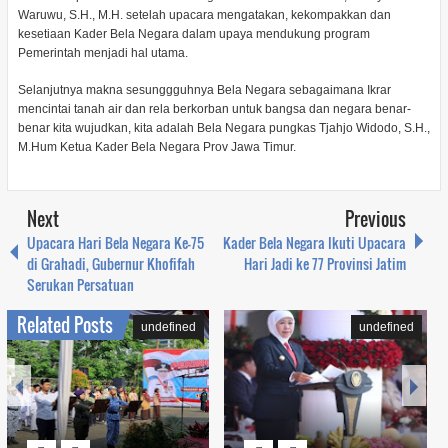
Waruwu, S.H., M.H. setelah upacara mengatakan, kekompakkan dan
kesetiaan Kader Bela Negara dalam upaya mendukung program
Pemerintah menjadi hal utama.
Selanjutnya makna sesunggguhnya Bela Negara sebagaimana Ikrar
mencintai tanah air dan rela berkorban untuk bangsa dan negara benar-
benar kita wujudkan, kita adalah Bela Negara pungkas Tjahjo Widodo, S.H.,
M.Hum Ketua Kader Bela Negara Prov Jawa Timur.
Next
Previous
Upacara Hari Bela Negara Ke-75
Kader Bela Negara Ikuti Upacara
di Grahadi, Gubernur Khofifah
Hari Jadi ke 77 Provinsi Jatim
Serukan Persatuan
Related Posts
undefined
undefined