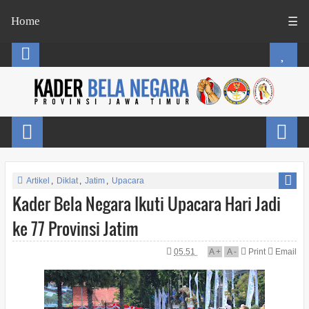
Home
☰
Artikel
,
Diklat
,
Jatim
,
Upacara
Kader Bela Negara Ikuti Upacara Hari Jadi
ke 77 Provinsi Jatim
05.51
A
+
A
-
Print
Email